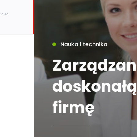
rzez
Nauka i technika
Zarządzani
5)
doskonałą
firmę