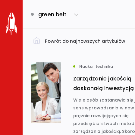
green belt
Powrót do najnowszych artykułów
Filtruj według kategorii
Dom i ogród
(793)
Nauka i technika
Zarządzanie jakością
Uroda i zdrowie
(649)
doskonałą inwestycją
Wiele osób zastanawia się j
sens wprowadzania w now
Biznes i ekonomia
Usługi
(632)
(
prężnie rozwijających się
przedsiębiorstwach metod
Budownictwo
(534)
zarządzania jakością. Skor