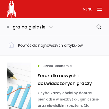
MENU
gra na giełdzie
Powrót do najnowszych artykułów
Filtruj według kategorii
Dom i ogród
(793)
Biznes i ekonomia
Forex dla nowych i
Uroda i zdrowie
(649)
doświadczonych graczy
Chyba każdy chciałby dostać
Biznes i ekonomia
Usługi
(632)
(575)
pieniądze w niezbyt długim czasie
oraz niewielkim kosztem. Dla
Budownictwo
(534)