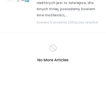
niektórych jest to łatwiejsze, dla
innych mniej, posiadamy bowiem
Hobby i rozrywka
(389)
inne możliwości,...
Dodano
5 września 2013
przez arachid
Turystyka
Internet
(301)
(290)
Firmy
Nauka i technika
(278)
(265)
Inna
Motoryzacja
(260)
(255)
No More Articles
Sport
Zakupy
(209)
(207)
Społeczeństwo
(196)
Reklama i marketing
(191)