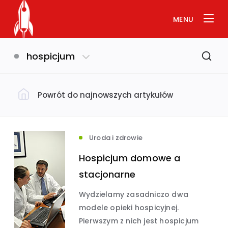
MENU
hospicjum
Powrót do najnowszych artykułów
Filtruj według kategorii
Dom i ogród
(793)
Uroda i zdrowie
Hospicjum domowe a
Uroda i zdrowie
(649)
stacjonarne
Wydzielamy zasadniczo dwa
Biznes i ekonomia
Usługi
(632)
(575)
modele opieki hospicyjnej.
Pierwszym z nich jest hospicjum
Budownictwo
(534)