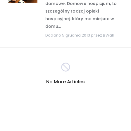
domowe. Domowe hospicjum, to
szczególny rodzaj opieki
Hobby i rozrywka
(389)
hospicyjnej, który ma miejsce w
domu...
Turystyka
Internet
(301)
(290)
Dodano
5 grudnia 2013
przez BWall
Firmy
Nauka i technika
(278)
(265)
Inna
Motoryzacja
(260)
(255)
No More Articles
Sport
Zakupy
(209)
(207)
Społeczeństwo
(196)
Reklama i marketing
(191)