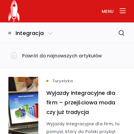
MENU
integracja
Powrót do najnowszych artykułów
Filtruj według kategorii
Dom i ogród
(793)
Turystyka
Wyjazdy integracyjne dla
Uroda i zdrowie
(649)
firm – przejściowa moda
czy już tradycja
Biznes i ekonomia
Usługi
(632)
(575)
Wyjazdy integracyjne dla firm, to
pomysł, który do Polski przybył
Budownictwo
(534)