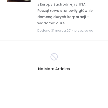
z Europy Zachodniej i z USA.
Początkowo stanowiły głównie
Hobby i rozrywka
(389)
domenę dużych korporacji –
wiadomo: duże,...
Turystyka
Internet
(301)
(290)
Dodano
31 marca 2014
przez sowa
Firmy
Nauka i technika
(278)
(265)
Inna
Motoryzacja
(260)
(255)
No More Articles
Sport
Zakupy
(209)
(207)
Społeczeństwo
(196)
Reklama i marketing
(191)