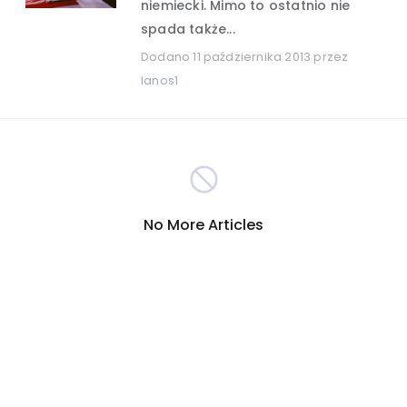
niemiecki. Mimo to ostatnio nie
spada także...
Hobby i rozrywka
(389)
Dodano
11 października 2013
przez
lanos1
Turystyka
Internet
(301)
(290)
Firmy
Nauka i technika
(278)
(265)
Inna
Motoryzacja
(260)
(255)
No More Articles
Sport
Zakupy
(209)
(207)
Społeczeństwo
(196)
Reklama i marketing
(190)