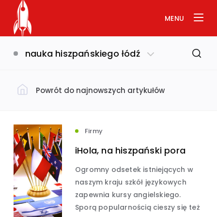
MENU
nauka hiszpańskiego łódź
Powrót do najnowszych artykułów
Filtruj według kategorii
Dom i ogród
(793)
Firmy
iHola, na hiszpański pora
Uroda i zdrowie
(649)
Ogromny odsetek istniejących w
naszym kraju szkół językowych
Biznes i ekonomia
Usługi
(632)
(575)
zapewnia kursy angielskiego.
Sporą popularnością cieszy się też
Budownictwo
(534)