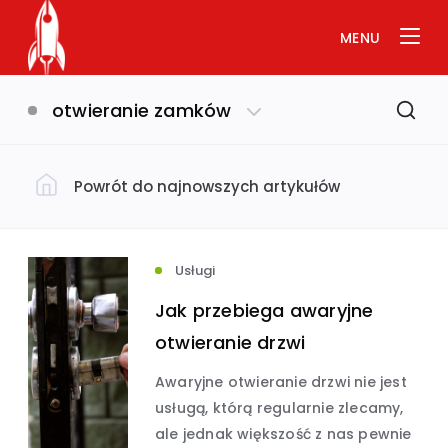
MENU
otwieranie zamków
Powrót do najnowszych artykułów
Filtruj według kategorii
Dom i ogród
(793)
Usługi
Jak przebiega awaryjne
Uroda i zdrowie
(649)
otwieranie drzwi
Awaryjne otwieranie drzwi nie jest
Biznes i ekonomia
Usługi
(632)
(575)
usługą, którą regularnie zlecamy,
ale jednak większość z nas pewnie
Budownictwo
(534)