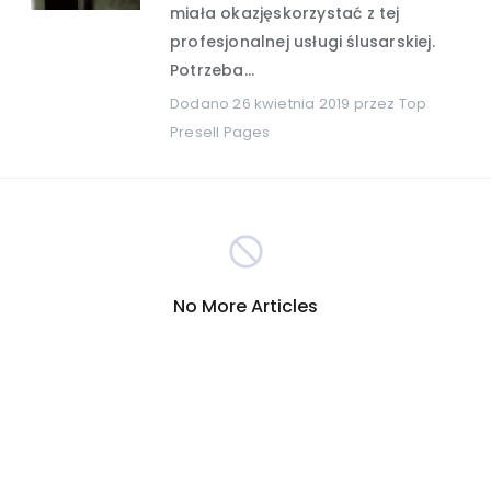
miała okazjęskorzystać z tej
profesjonalnej usługi ślusarskiej.
Hobby i rozrywka
(389)
Potrzeba...
Dodano
26 kwietnia 2019
przez Top
Turystyka
Internet
(301)
(290)
Presell Pages
Firmy
Nauka i technika
(278)
(265)
Inna
Motoryzacja
(260)
(255)
No More Articles
Sport
Zakupy
(209)
(207)
Społeczeństwo
(196)
Reklama i marketing
(191)