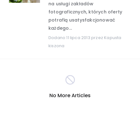
na usługi zakładów
fotograficznych, których oferty
Hobby i rozrywka
(389)
potrafią usatysfakcjonować
każdego...
Turystyka
Internet
(301)
(290)
Dodano
11 lipca 2013
przez Kapusta
kiszona
Firmy
Nauka i technika
(278)
(265)
Inna
Motoryzacja
(260)
(255)
Sport
Zakupy
(209)
(207)
No More Articles
Społeczeństwo
(196)
Reklama i marketing
(190)