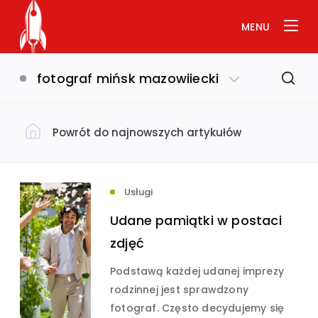
MENU
fotograf mińsk mazowiiecki
Powrót do najnowszych artykułów
Filtruj według kategorii
Dom i ogród
(793)
Usługi
Udane pamiątki w postaci
Uroda i zdrowie
(649)
zdjęć
Podstawą każdej udanej imprezy
Biznes i ekonomia
Usługi
(632)
(575)
rodzinnej jest sprawdzony
fotograf. Często decydujemy się
Budownictwo
(534)