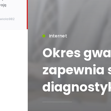
wają
 wiola982
Internet
Okres gwa
5)
zapewnia
diagnosty