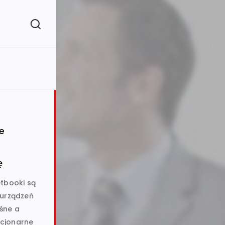
e
ę
575)
etbooki są
 urządzeń
śne a
tacjonarne