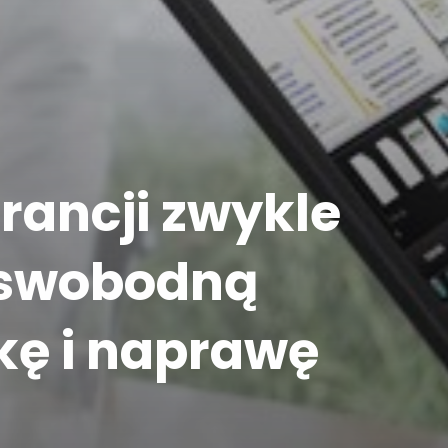
rancji zwykle
 swobodną
kę i naprawę