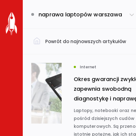
naprawa laptopów warszawa
Powrót do najnowszych artykułów
Filtruj według kategorii
Dom i ogród
(793)
Internet
Okres gwarancji zwykl
Uroda i zdrowie
(649)
zapewnia swobodną
diagnostykę i napraw
Biznes i ekonomia
Usługi
(632)
(
Laptopy, notebooki oraz n
pośród dzisiejszych cudów
komputerowych. Są przeno
Budownictwo
(534)
istotnie potężne, jak ich s