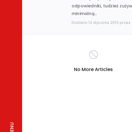
odpowiedniki, tudzież zuży
minimalną...
Hobby i rozrywka
(389)
Dodano
12 stycznia 2013
przez
Turystyka
Internet
(301)
(290)
Firmy
Nauka i technika
(278)
(26
No More Articles
Inna
Motoryzacja
(260)
(255)
Sport
Zakupy
(209)
(207)
Społeczeństwo
(196)
MENU