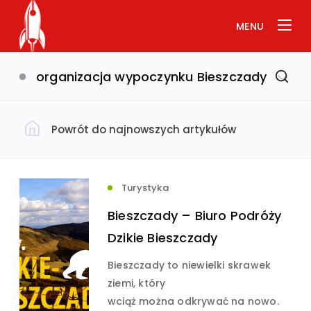
MENU
organizacja wypoczynku Bieszczady
Powrót do najnowszych artykułów
Filtruj według kategorii
Dom i ogród
(793)
Turystyka
Bieszczady – Biuro Podróży
Uroda i zdrowie
(649)
Dzikie Bieszczady
Bieszczady to niewielki skrawek
Biznes i ekonomia
Usługi
(632)
(575)
ziemi, który
wciąż można odkrywać na nowo.
Budownictwo
(534)