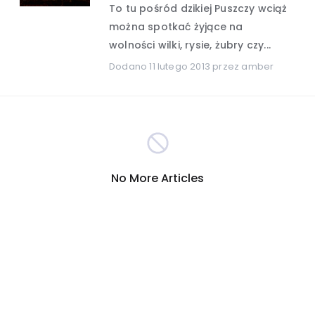
To tu pośród dzikiej Puszczy wciąż
można spotkać żyjące na
Hobby i rozrywka
(389)
wolności wilki, rysie, żubry czy...
Dodano
11 lutego 2013
przez amber
Turystyka
Internet
(301)
(290)
Firmy
Nauka i technika
(278)
(265)
Inna
Motoryzacja
(260)
(255)
No More Articles
Sport
Zakupy
(209)
(207)
Społeczeństwo
(196)
Reklama i marketing
(190)