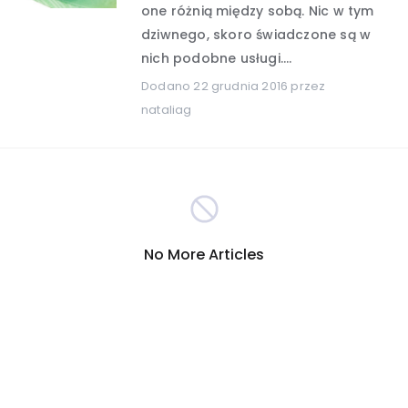
one różnią między sobą. Nic w tym
dziwnego, skoro świadczone są w
Hobby i rozrywka
(389)
nich podobne usługi....
Dodano
22 grudnia 2016
przez
Turystyka
Internet
(301)
(290)
nataliag
Firmy
Nauka i technika
(278)
(265)
Inna
Motoryzacja
(260)
(255)
No More Articles
Sport
Zakupy
(209)
(207)
Społeczeństwo
(196)
Reklama i marketing
(191)