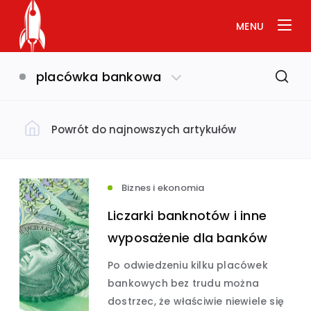
MENU
placówka bankowa
Powrót do najnowszych artykułów
Filtruj według kategorii
Dom i ogród
(793)
Biznes i ekonomia
Liczarki banknotów i inne
Uroda i zdrowie
(649)
wyposażenie dla banków
Po odwiedzeniu kilku placówek
Biznes i ekonomia
Usługi
(632)
(575)
bankowych bez trudu można
dostrzec, że właściwie niewiele się
Budownictwo
(534)