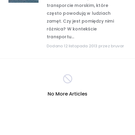
transporcie morskim, które
często powodują w ludziach
Hobby i rozrywka
(389)
zamęt. Czy jest pomiędzy nimi
różnica? W kontekście
Turystyka
Internet
(301)
(290)
transportu...
Dodano
12 listopada 2013
przez bruvar
Firmy
Nauka i technika
(278)
(265)
Inna
Motoryzacja
(260)
(255)
Sport
Zakupy
(209)
(207)
No More Articles
Społeczeństwo
(196)
Reklama i marketing
(191)