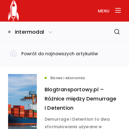
MENU
intermodal
Powrót do najnowszych artykułów
Filtruj według kategorii
Dom i ogród
(793)
Biznes i ekonomia
Blogtransportowy.pl –
Uroda i zdrowie
(649)
Różnice między Demurrage
i Detention
Biznes i ekonomia
Usługi
(632)
(575)
Demurrage i Detention to dwa
sformułowania używane w
Budownictwo
(534)